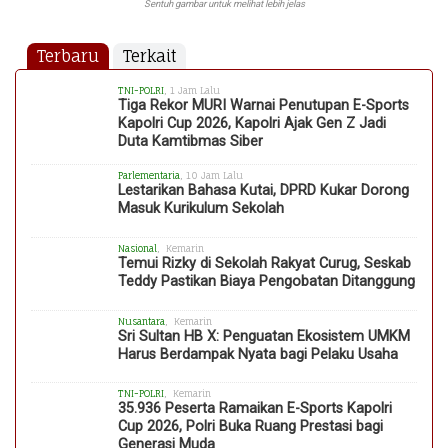
Sentuh gambar untuk melihat lebih jelas
Terbaru
Terkait
TNI-POLRI
, 1 Jam Lalu
Tiga Rekor MURI Warnai Penutupan E-Sports
Kapolri Cup 2026, Kapolri Ajak Gen Z Jadi
Duta Kamtibmas Siber
Parlementaria
, 10 Jam Lalu
Lestarikan Bahasa Kutai, DPRD Kukar Dorong
Masuk Kurikulum Sekolah
Nasional
, Kemarin
Temui Rizky di Sekolah Rakyat Curug, Seskab
Teddy Pastikan Biaya Pengobatan Ditanggung
Nusantara
, Kemarin
Sri Sultan HB X: Penguatan Ekosistem UMKM
Harus Berdampak Nyata bagi Pelaku Usaha
TNI-POLRI
, Kemarin
35.936 Peserta Ramaikan E-Sports Kapolri
Cup 2026, Polri Buka Ruang Prestasi bagi
Generasi Muda