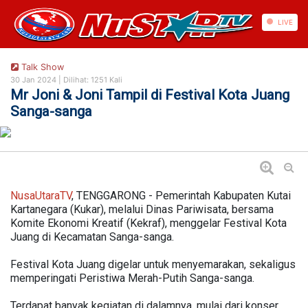
https://nusautaratv.com/
LIVE
Talk Show
30 Jan 2024 |
Dilihat: 1251 Kali
Mr Joni & Joni Tampil di Festival Kota Juang
Sanga-sanga
NusaUtaraTV
, TENGGARONG - Pemerintah Kabupaten Kutai
Kartanegara (Kukar), melalui Dinas Pariwisata, bersama
Komite Ekonomi Kreatif (Kekraf), menggelar Festival Kota
Juang di Kecamatan Sanga-sanga.
Festival Kota Juang digelar untuk menyemarakan, sekaligus
memperingati Peristiwa Merah-Putih Sanga-sanga.
Terdapat banyak kegiatan di dalamnya, mulai dari konser