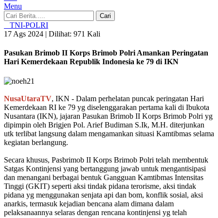
Menu
Cari
TNI-POLRI
17 Ags 2024 |
Dilihat: 971 Kali
Pasukan Brimob II Korps Brimob Polri Amankan Peringatan
Hari Kemerdekaan Republik Indonesia ke 79 di IKN
NusaUtaraTV
, IKN - Dalam perhelatan puncak peringatan Hari
Kemerdekaan RI ke 79 yg diselenggarakan pertama kali di Ibukota
Nusantara (IKN), jajaran Pasukan Brimob II Korps Brimob Polri yg
dipimpin oleh Brigjen Pol. Arief Budiman S.Ik, M.H. diterjunkan
utk terlibat langsung dalam mengamankan situasi Kamtibmas selama
kegiatan berlangung.
Secara khusus, Pasbrimob II Korps Brimob Polri telah membentuk
Satgas Kontinjensi yang bertanggung jawab untuk mengantisipasi
dan menangani berbagai bentuk Gangguan Kamtibmas Intensitas
Tinggi (GKIT) seperti aksi tindak pidana terorisme, aksi tindak
pidana yg menggunakan senjata api dan bom, konflik sosial, aksi
anarkis, termasuk kejadian bencana alam dimana dalam
pelaksanaannya selaras dengan rencana kontinjensi yg telah