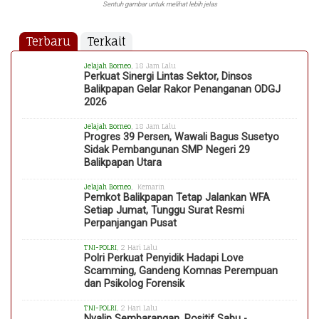
Sentuh gambar untuk melihat lebih jelas
Terbaru
Terkait
Jelajah Borneo
, 18 Jam Lalu
Perkuat Sinergi Lintas Sektor, Dinsos
Balikpapan Gelar Rakor Penanganan ODGJ
2026
Jelajah Borneo
, 18 Jam Lalu
Progres 39 Persen, Wawali Bagus Susetyo
Sidak Pembangunan SMP Negeri 29
Balikpapan Utara
Jelajah Borneo
, Kemarin
Pemkot Balikpapan Tetap Jalankan WFA
Setiap Jumat, Tunggu Surat Resmi
Perpanjangan Pusat
TNI-POLRI
, 2 Hari Lalu
Polri Perkuat Penyidik Hadapi Love
Scamming, Gandeng Komnas Perempuan
dan Psikolog Forensik
TNI-POLRI
, 2 Hari Lalu
Nyalip Sembarangan, Positif Sabu -