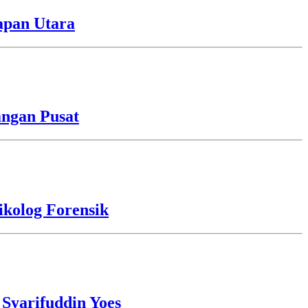
apan Utara
angan Pusat
kolog Forensik
 Syarifuddin Yoes