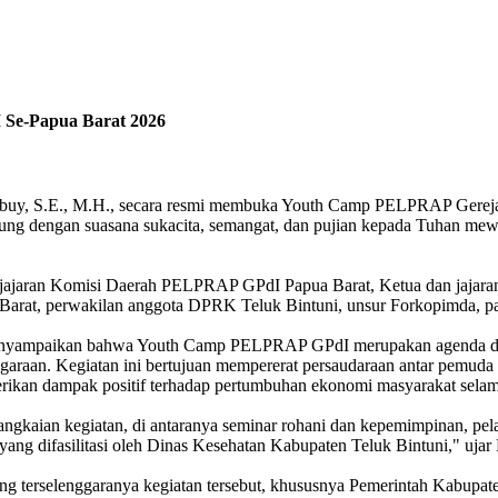
Se-Papua Barat 2026
ibuy, S.E., M.H., secara resmi membuka Youth Camp PELPRAP Gereja 
ung dengan suasana sukacita, semangat, dan pujian kepada Tuhan mew
 jajaran Komisi Daerah PELPRAP GPdI Papua Barat, Ketua dan jajaran
arat, perwakilan anggota DPRK Teluk Bintuni, unsur Forkopimda, par
a menyampaikan bahwa Youth Camp PELPRAP GPdI merupakan agenda 
ggaraan. Kegiatan ini bertujuan mempererat persaudaraan antar pemu
erikan dampak positif terhadap pertumbuhan ekonomi masyarakat selam
ngkaian kegiatan, di antaranya seminar rohani dan kepemimpinan, pela
g difasilitasi oleh Dinas Kesehatan Kabupaten Teluk Bintuni," ujar 
ung terselenggaranya kegiatan tersebut, khususnya Pemerintah Kabup