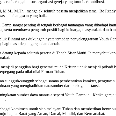
 serta berbagai unsur organisasi gereja yang turut berkontribusi.
, M.M., M.Th., mengajak seluruh peserta menjadikan tema "Be Ready"
awasan kebangsaan yang baik.
Camp sangat penting di tengah berbagai tantangan yang dihadapi kaum m
reja, serta membawa pengaruh positif bagi keluarga, masyarakat, dan ban
eluk Bintuni atas dukungan nyata terhadap penyelenggaraan Youth Ca
 bagi masa depan gereja dan daerah.
atang kepada seluruh peserta di Tanah Sisar Matiti. Ia menyebut ke
rakat.
adi panggilan bagi generasi muda Kristen untuk menjadi pribadi berkar
rpegang pada nilai-nilai Firman Tuhan.
gan sungguh-sungguh sebagai sarana pembentukan karakter, penguatan i
naan yang menghadirkan narasumber dari berbagai instansi.
ingkatan sumber daya manusia seperti Youth Camp ini. Ketika gereja
nis.
sebagai komitmen untuk siap melayani Tuhan dan memberikan kontribusi
ju Papua Barat yang Aman, Damai, Mandiri, dan Bermartabat.