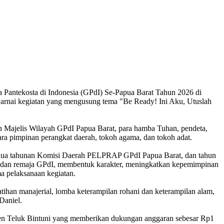
Pantekosta di Indonesia (GPdI) Se-Papua Barat Tahun 2026 di
arnai kegiatan yang mengusung tema "Be Ready! Ini Aku, Utuslah
 Majelis Wilayah GPdI Papua Barat, para hamba Tuhan, pendeta,
a pimpinan perangkat daerah, tokoh agama, dan tokoh adat.
dua tahunan Komisi Daerah PELPRAP GPdI Papua Barat, dan tahun
da dan remaja GPdI, membentuk karakter, meningkatkan kepemimpinan
a pelaksanaan kegiatan.
tihan manajerial, lomba keterampilan rohani dan keterampilan alam,
Daniel.
aten Teluk Bintuni yang memberikan dukungan anggaran sebesar Rp1