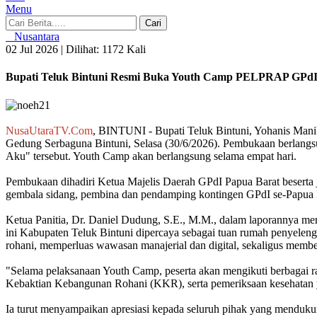
Menu
Cari
Nusantara
02 Jul 2026 |
Dilihat: 1172 Kali
Bupati Teluk Bintuni Resmi Buka Youth Camp PELPRAP GPdI 
NusaUtaraTV.
Com
, BINTUNI - Bupati Teluk Bintuni, Yohanis Man
Gedung Serbaguna Bintuni, Selasa (30/6/2026). Pembukaan berlangs
Aku" tersebut. Youth Camp akan berlangsung selama empat hari.
Pembukaan dihadiri Ketua Majelis Daerah GPdI Papua Barat beserta
gembala sidang, pembina dan pendamping kontingen GPdI se-Papua B
Ketua Panitia, Dr. Daniel Dudung, S.E., M.M., dalam laporanny
ini Kabupaten Teluk Bintuni dipercaya sebagai tuan rumah penyelen
rohani, memperluas wawasan manajerial dan digital, sekaligus memb
"Selama pelaksanaan Youth Camp, peserta akan mengikuti berbagai ra
Kebaktian Kebangunan Rohani (KKR), serta pemeriksaan kesehatan yan
Ia turut menyampaikan apresiasi kepada seluruh pihak yang menduk