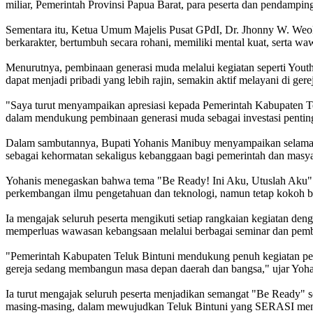
miliar, Pemerintah Provinsi Papua Barat, para peserta dan pendamping,
Sementara itu, Ketua Umum Majelis Pusat GPdI, Dr. Jhonny W. Weol
berkarakter, bertumbuh secara rohani, memiliki mental kuat, serta w
Menurutnya, pembinaan generasi muda melalui kegiatan seperti Youth 
dapat menjadi pribadi yang lebih rajin, semakin aktif melayani di ge
"Saya turut menyampaikan apresiasi kepada Pemerintah Kabupaten T
dalam mendukung pembinaan generasi muda sebagai investasi penting
Dalam sambutannya, Bupati Yohanis Manibuy menyampaikan selamat d
sebagai kehormatan sekaligus kebanggaan bagi pemerintah dan masya
Yohanis menegaskan bahwa tema "Be Ready! Ini Aku, Utuslah Aku" menj
perkembangan ilmu pengetahuan dan teknologi, namun tetap kokoh be
Ia mengajak seluruh peserta mengikuti setiap rangkaian kegiatan den
memperluas wawasan kebangsaan melalui berbagai seminar dan pembi
"Pemerintah Kabupaten Teluk Bintuni mendukung penuh kegiatan pen
gereja sedang membangun masa depan daerah dan bangsa," ujar Yoha
Ia turut mengajak seluruh peserta menjadikan semangat "Be Ready" 
masing-masing, dalam mewujudkan Teluk Bintuni yang SERASI menu