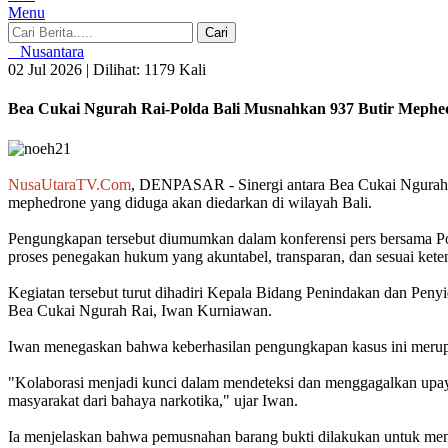
Menu
Cari
Nusantara
02 Jul 2026 |
Dilihat: 1179 Kali
Bea Cukai Ngurah Rai-Polda Bali Musnahkan 937 Butir Mephed
NusaUtaraTV.
Com
, DENPASAR - Sinergi antara Bea Cukai Ngurah Ra
mephedrone yang diduga akan diedarkan di wilayah Bali.
Pengungkapan tersebut diumumkan dalam konferensi pers bersama Pold
proses penegakan hukum yang akuntabel, transparan, dan sesuai kete
Kegiatan tersebut turut dihadiri Kepala Bidang Penindakan dan Peny
Bea Cukai Ngurah Rai, Iwan Kurniawan.
Iwan menegaskan bahwa keberhasilan pengungkapan kasus ini merupa
"Kolaborasi menjadi kunci dalam mendeteksi dan menggagalkan upaya 
masyarakat dari bahaya narkotika," ujar Iwan.
Ia menjelaskan bahwa pemusnahan barang bukti dilakukan untuk menc