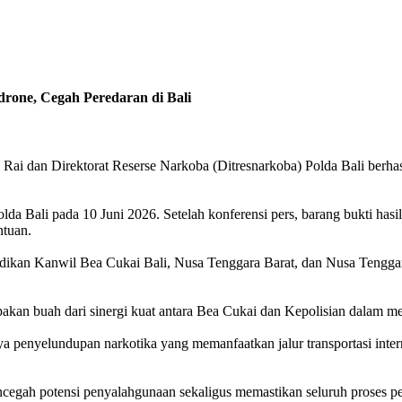
rone, Cegah Peredaran di Bali
i dan Direktorat Reserse Narkoba (Ditresnarkoba) Polda Bali berhasil
a Bali pada 10 Juni 2026. Setelah konferensi pers, barang bukti has
ntuan.
idikan Kanwil Bea Cukai Bali, Nusa Tenggara Barat, dan Nusa Tenggar
kan buah dari sinergi kuat antara Bea Cukai dan Kepolisian dalam me
penyelundupan narkotika yang memanfaatkan jalur transportasi interna
egah potensi penyalahgunaan sekaligus memastikan seluruh proses pen