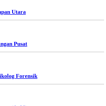
apan Utara
angan Pusat
kolog Forensik