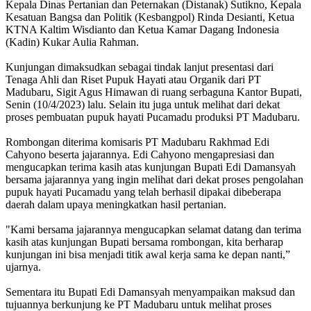
Kepala Dinas Pertanian dan Peternakan (Distanak) Sutikno, Kepala
Kesatuan Bangsa dan Politik (Kesbangpol) Rinda Desianti, Ketua
KTNA Kaltim Wisdianto dan Ketua Kamar Dagang Indonesia
(Kadin) Kukar Aulia Rahman.
Kunjungan dimaksudkan sebagai tindak lanjut presentasi dari
Tenaga Ahli dan Riset Pupuk Hayati atau Organik dari PT
Madubaru, Sigit Agus Himawan di ruang serbaguna Kantor Bupati,
Senin (10/4/2023) lalu. Selain itu juga untuk melihat dari dekat
proses pembuatan pupuk hayati Pucamadu produksi PT Madubaru.
Rombongan diterima komisaris PT Madubaru Rakhmad Edi
Cahyono beserta jajarannya. Edi Cahyono mengapresiasi dan
mengucapkan terima kasih atas kunjungan Bupati Edi Damansyah
bersama jajarannya yang ingin melihat dari dekat proses pengolahan
pupuk hayati Pucamadu yang telah berhasil dipakai dibeberapa
daerah dalam upaya meningkatkan hasil pertanian.
"Kami bersama jajarannya mengucapkan selamat datang dan terima
kasih atas kunjungan Bupati bersama rombongan, kita berharap
kunjungan ini bisa menjadi titik awal kerja sama ke depan nanti,”
ujarnya.
Sementara itu Bupati Edi Damansyah menyampaikan maksud dan
tujuannya berkunjung ke PT Madubaru untuk melihat proses