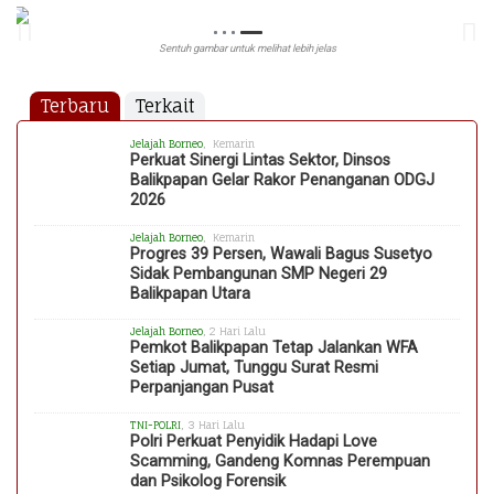
Sentuh gambar untuk melihat lebih jelas
Terbaru
Terkait
Jelajah Borneo
, Kemarin
Perkuat Sinergi Lintas Sektor, Dinsos
Balikpapan Gelar Rakor Penanganan ODGJ
2026
Jelajah Borneo
, Kemarin
Progres 39 Persen, Wawali Bagus Susetyo
Sidak Pembangunan SMP Negeri 29
Balikpapan Utara
Jelajah Borneo
, 2 Hari Lalu
Pemkot Balikpapan Tetap Jalankan WFA
Setiap Jumat, Tunggu Surat Resmi
Perpanjangan Pusat
TNI-POLRI
, 3 Hari Lalu
Polri Perkuat Penyidik Hadapi Love
Scamming, Gandeng Komnas Perempuan
dan Psikolog Forensik