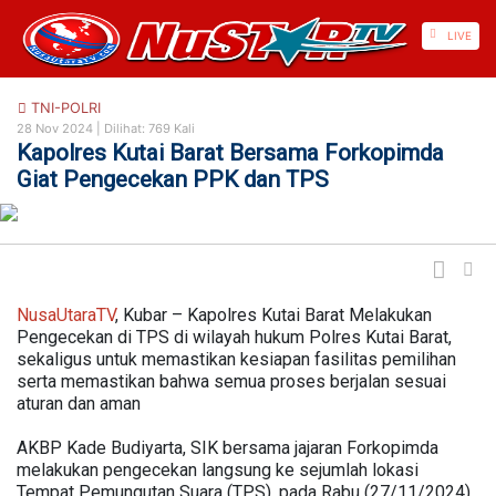
https://nusautaratv.com/
LIVE
TNI-POLRI
28 Nov 2024 |
Dilihat: 769 Kali
Kapolres Kutai Barat Bersama Forkopimda
Giat Pengecekan PPK dan TPS
NusaUtaraTV
, Kubar – Kapolres Kutai Barat Melakukan
Pengecekan di TPS di wilayah hukum Polres Kutai Barat,
sekaligus untuk memastikan kesiapan fasilitas pemilihan
serta memastikan bahwa semua proses berjalan sesuai
aturan dan aman
AKBP Kade Budiyarta, SIK bersama jajaran Forkopimda
melakukan pengecekan langsung ke sejumlah lokasi
Tempat Pemungutan Suara (TPS), pada Rabu (27/11/2024).