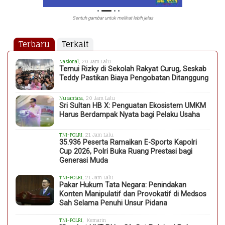
Sentuh gambar untuk melihat lebih jelas
Terbaru
Terkait
Nasional
, 20 Jam Lalu
Temui Rizky di Sekolah Rakyat Curug, Seskab
Teddy Pastikan Biaya Pengobatan Ditanggung
Nusantara
, 20 Jam Lalu
Sri Sultan HB X: Penguatan Ekosistem UMKM
Harus Berdampak Nyata bagi Pelaku Usaha
TNI-POLRI
, 21 Jam Lalu
35.936 Peserta Ramaikan E-Sports Kapolri
Cup 2026, Polri Buka Ruang Prestasi bagi
Generasi Muda
TNI-POLRI
, 21 Jam Lalu
Pakar Hukum Tata Negara: Penindakan
Konten Manipulatif dan Provokatif di Medsos
Sah Selama Penuhi Unsur Pidana
TNI-POLRI
, Kemarin