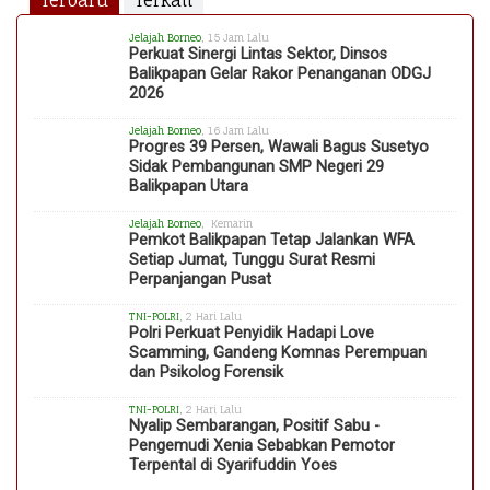
Terbaru
Terkait
Jelajah Borneo
, 15 Jam Lalu
Perkuat Sinergi Lintas Sektor, Dinsos
Balikpapan Gelar Rakor Penanganan ODGJ
2026
Jelajah Borneo
, 16 Jam Lalu
Progres 39 Persen, Wawali Bagus Susetyo
Sidak Pembangunan SMP Negeri 29
Balikpapan Utara
Jelajah Borneo
, Kemarin
Pemkot Balikpapan Tetap Jalankan WFA
Setiap Jumat, Tunggu Surat Resmi
Perpanjangan Pusat
TNI-POLRI
, 2 Hari Lalu
Polri Perkuat Penyidik Hadapi Love
Scamming, Gandeng Komnas Perempuan
dan Psikolog Forensik
TNI-POLRI
, 2 Hari Lalu
Nyalip Sembarangan, Positif Sabu -
Pengemudi Xenia Sebabkan Pemotor
Terpental di Syarifuddin Yoes