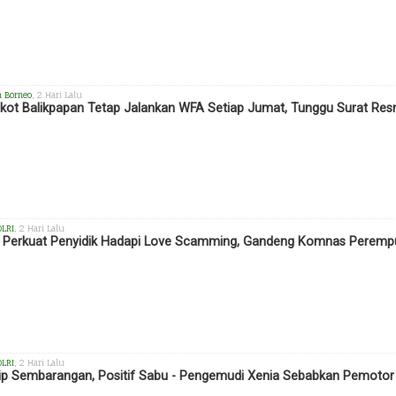
h Borneo
, 2 Hari Lalu
ot Balikpapan Tetap Jalankan WFA Setiap Jumat, Tunggu Surat Res
OLRI
, 2 Hari Lalu
i Perkuat Penyidik Hadapi Love Scamming, Gandeng Komnas Perempu
OLRI
, 2 Hari Lalu
ip Sembarangan, Positif Sabu - Pengemudi Xenia Sebabkan Pemotor T