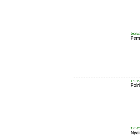
Jelaja
Pemk
TNI-P
Polr
TNI-P
Nyal