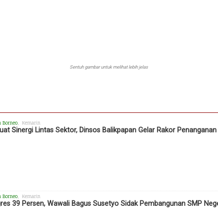
Sentuh gambar untuk melihat lebih jelas
h Borneo
, Kemarin
uat Sinergi Lintas Sektor, Dinsos Balikpapan Gelar Rakor Penangana
h Borneo
, Kemarin
res 39 Persen, Wawali Bagus Susetyo Sidak Pembangunan SMP Neger