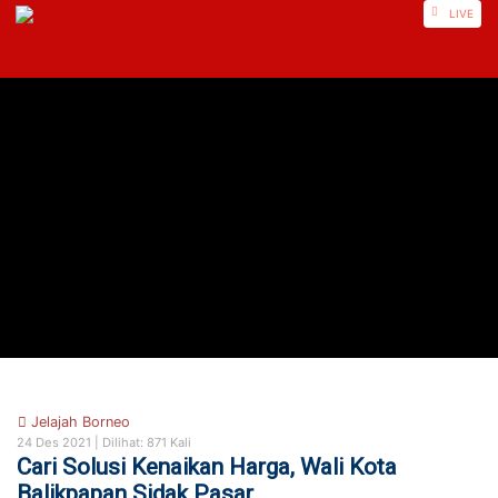
https://nusautaratv.com/
LIVE
Jelajah Borneo
24 Des 2021 |
Dilihat: 871 Kali
Cari Solusi Kenaikan Harga, Wali Kota
Balikpapan Sidak Pasar