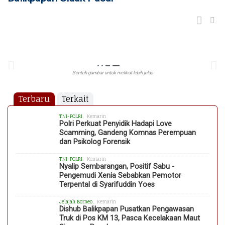
Sentuh gambar untuk melihat lebih jelas
Terbaru
Terkait
TNI-POLRI
, Kemarin
Polri Perkuat Penyidik Hadapi Love
Scamming, Gandeng Komnas Perempuan
dan Psikolog Forensik
TNI-POLRI
, Kemarin
Nyalip Sembarangan, Positif Sabu -
Pengemudi Xenia Sebabkan Pemotor
Terpental di Syarifuddin Yoes
Jelajah Borneo
, Kemarin
Dishub Balikpapan Pusatkan Pengawasan
Truk di Pos KM 13, Pasca Kecelakaan Maut