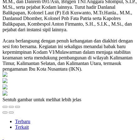
M.M., dan Danrem 091/Asn, Brigjen TNI Anggara Sitompul, S.I.P.,
M.Si., serta pejabat Kodam lainnya. Turut hadir Danlanal
Balikpapan, Kolonel Laut (P) Edi Kuswanto, M.Tr.Hanla., M.M.,
Danlanud Dhomber, Kolonel Pnb Fata Patria serta Kapolres
Balikpapan, Kombespol Anton Firmanto, S.H., S.I.K., M.Si., dan
pejabat dari instansi sipil lainnya.
Acara berlangsung dengan penuh kehangatan dan diakhiri dengan
sesi foto bersama. Kegiatan ini sekaligus menandai babak baru
kepemimpinan Kodam VI/Mulawarman dalam menjaga stabilitas
keamanan serta mendukung pembangunan di wilayah Kalimantan
Timur, Kalimantan Selatan, dan Kalimantan Utara, termasuk
pengamanan Ibu Kota Nusantara (IKN).
Sentuh gambar untuk melihat lebih jelas
Terbaru
Terkait