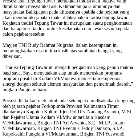
Prosesi adat Tepung Tawar merupakan tradisi atau budaya yang
dimiliki oleh masyarakat asli Kalimantan pa?a umumnya dan
masyarakat Balikpapan pada khususnya apabila ada pejabat yang
akan menduduki jabatan maka dilaksanakan tradisi tepung tawar.
Kegiatan tradisi Tepung Tawar ini merupakan suatu penghormatan
dan harapan serta do'a untuk keselamatan dan kesuksesan kepada
calon pejabat tersebut.
Mayjen TNI Rudy Rahmat Nugraha, dalam kesempatan ini
mengungkapkan rasa terima kasih atas sambutan hangat yang
diberikan.
“Tradisi Tepung Tawar ini menjadi pengalaman yang penuh makna
bagi saya. Saya menyatakan siap untuk meneruskan program-
program positif di Kodam VI/Mulawarman serta memperkuat
sinergi dengan seluruh elemen masyarakat dan pemerintah daerah,”
ungkap Pangdam baru.
Prosesi dilakukan oleh tokoh adat setempat dan disaksikan langsung
oleh jajaran pejabat Forkopimda Provinsi Kalimantan Timur
diantaranya Kapolda Kaltim, Irjen Pol Drs. Nanang Avianto, M.Si.,
dan Pejabat Utama Kodam VI/Mlw antara lain Kasdam
VI/Mulawarman, Brigjen TNI Ari Aryanto, S.E., M.I.P., Irdam
VI/Mulawarman, Brigjen TNI Eventius Teddy Danarto, S.I.P.,
Kapoksahli Pangdam VI/Mulawarman, Brigjen TNI Yuswandi,