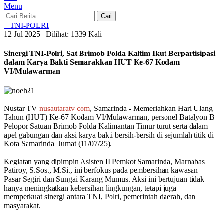
Menu
Cari
TNI-POLRI
12 Jul 2025 |
Dilihat: 1339 Kali
Sinergi TNI-Polri, Sat Brimob Polda Kaltim Ikut Berpartisipasi
dalam Karya Bakti Semarakkan HUT Ke-67 Kodam
VI/Mulawarman
Nustar TV
nusautaratv
com
, Samarinda - Memeriahkan Hari Ulang
Tahun (HUT) Ke-67 Kodam VI/Mulawarman, personel Batalyon B
Pelopor Satuan Brimob Polda Kalimantan Timur turut serta dalam
apel gabungan dan aksi karya bakti bersih-bersih di sejumlah titik di
Kota Samarinda, Jumat (11/07/25).
Kegiatan yang dipimpin Asisten II Pemkot Samarinda, Marnabas
Patiroy, S.Sos., M.Si., ini berfokus pada pembersihan kawasan
Pasar Segiri dan Sungai Karang Mumus. Aksi ini bertujuan tidak
hanya meningkatkan kebersihan lingkungan, tetapi juga
memperkuat sinergi antara TNI, Polri, pemerintah daerah, dan
masyarakat.