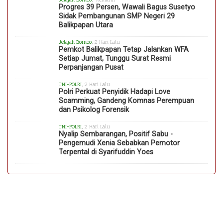
Progres 39 Persen, Wawali Bagus Susetyo
Sidak Pembangunan SMP Negeri 29
Balikpapan Utara
Jelajah Borneo
, 2 Hari Lalu
Pemkot Balikpapan Tetap Jalankan WFA
Setiap Jumat, Tunggu Surat Resmi
Perpanjangan Pusat
TNI-POLRI
, 2 Hari Lalu
Polri Perkuat Penyidik Hadapi Love
Scamming, Gandeng Komnas Perempuan
dan Psikolog Forensik
TNI-POLRI
, 2 Hari Lalu
Nyalip Sembarangan, Positif Sabu -
Pengemudi Xenia Sebabkan Pemotor
Terpental di Syarifuddin Yoes