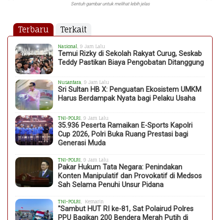
Sentuh gambar untuk melihat lebih jelas
Terbaru
Terkait
Nasional
, 9 Jam Lalu
Temui Rizky di Sekolah Rakyat Curug, Seskab
Teddy Pastikan Biaya Pengobatan Ditanggung
Nusantara
, 9 Jam Lalu
Sri Sultan HB X: Penguatan Ekosistem UMKM
Harus Berdampak Nyata bagi Pelaku Usaha
TNI-POLRI
, 9 Jam Lalu
35.936 Peserta Ramaikan E-Sports Kapolri
Cup 2026, Polri Buka Ruang Prestasi bagi
Generasi Muda
TNI-POLRI
, 9 Jam Lalu
Pakar Hukum Tata Negara: Penindakan
Konten Manipulatif dan Provokatif di Medsos
Sah Selama Penuhi Unsur Pidana
TNI-POLRI
, Kemarin
"Sambut HUT RI ke-81, Sat Polairud Polres
PPU Bagikan 200 Bendera Merah Putih di