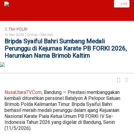
https://nusautaratv.com/
LIVE
TNI-POLRI
12 Mei 2026 |
Dilihat: 1186 Kali
Bripda Syaiful Bahri Sumbang Medali
Perunggu di Kejurnas Karate PB FORKI 2026,
Harumkan Nama Brimob Kaltim
NusaUtaraTV.
Com
, Bandung — Prestasi membanggakan
kembali ditorehkan personel Batalyon A Pelopor Satuan
Brimob Polda Kalimantan Timur. Bripda Syaiful Bahri
berhasil meraih medali perunggu dalam ajang Kejuaraan
Nasional Karate Piala Ketua Umum PB FORKI IV Se-
Indonesia Tahun 2026 yang digelar di Bandung, Senin
(11/5/2026).