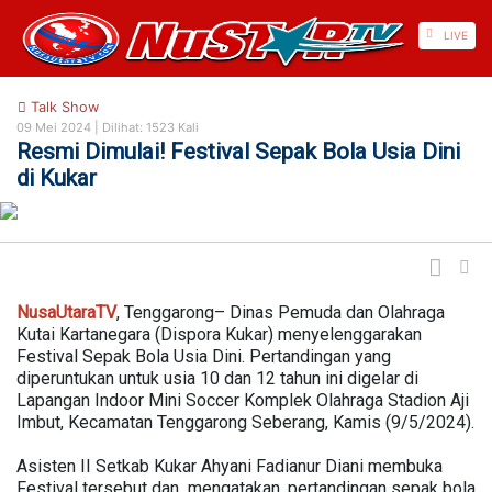
https://nusautaratv.com/
LIVE
Talk Show
09 Mei 2024 |
Dilihat: 1523 Kali
Resmi Dimulai! Festival Sepak Bola Usia Dini
di Kukar
NusaUtaraTV
, Tenggarong– Dinas Pemuda dan Olahraga
Kutai Kartanegara (Dispora Kukar) menyelenggarakan
Festival Sepak Bola Usia Dini. Pertandingan yang
diperuntukan untuk usia 10 dan 12 tahun ini digelar di
Lapangan Indoor Mini Soccer Komplek Olahraga Stadion Aji
Imbut, Kecamatan Tenggarong Seberang, Kamis (9/5/2024).
Asisten II Setkab Kukar Ahyani Fadianur Diani membuka
Festival tersebut dan mengatakan, pertandingan sepak bola