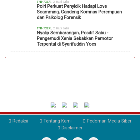
TNI-POLRI
, 2 Hari Lalu
Polri Perkuat Penyidik Hadapi Love
Scamming, Gandeng Komnas Perempuan
dan Psikolog Forensik
TNI-POLRI
, 2 Hari Lalu
Nyalip Sembarangan, Positif Sabu -
Pengemudi Xenia Sebabkan Pemotor
Terpental di Syarifuddin Yoes
Redaksi
Tentang Kami
Pedoman Media Siber
Disclaimer