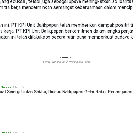
ajang edukasi, tetapi juga sebagai upaya meningkatkan solidarita
an mitra kerja mencerminkan semangat kebersamaan dalam mencipt
 ini, PT KPI Unit Balikpapan telah memberikan dampak positif t
tas kerja. PT KPI Unit Balikpapan berkomitmen dalam jangka panj
atan ini telah dilakukasn secara rutin guna memperkuat budaya ke
Sentuh gambar untuk melihat lebih jelas
h Borneo
, 2 Hari Lalu
uat Sinergi Lintas Sektor, Dinsos Balikpapan Gelar Rakor Penangana
h Borneo
, 2 Hari Lalu