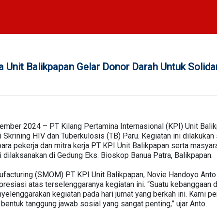
a Unit Balikpapan Gelar Donor Darah Untuk Solida
sember 2024 – PT Kilang Pertamina Internasional (KPI) Unit Ba
i Skrining HIV dan Tuberkulosis (TB) Paru. Kegiatan ini dilakuka
ara pekerja dan mitra kerja PT KPI Unit Balikpapan serta masy
 dilaksanakan di Gedung Eks. Bioskop Banua Patra, Balikpapan.
ufacturing (SMOM) PT KPI Unit Balikpapan, Novie Handoyo Ant
resiasi atas terselenggaranya kegiatan ini. “Suatu kebanggaan 
elenggarakan kegiatan pada hari jumat yang berkah ini. Kami 
entuk tanggung jawab sosial yang sangat penting,” ujar Anto.