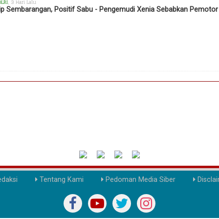
OLRI
, 3 Hari Lalu
ip Sembarangan, Positif Sabu - Pengemudi Xenia Sebabkan Pemotor T
daksi
Tentang Kami
Pedoman Media Siber
Discla