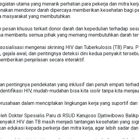
egiatan utama yang menarik perhatian para pekerja dan mitra kerj
renakan mendonor darah dipercaya memberikan kesehatan bagi pe
da masyarakat yang membutuhkan.
n pesan khusus terkait donor darah dan kepedulian terhadap se
bisa membantu semua pihak yang memang membutuhkan darah ters
t sosialisasi mengenai skrining HIV dan Tuberkulosis (TB) Paru.
 gejala awal, dan pentingnya deteksi dini kedua penyakit terseb
mberikan penjelasan secara interaktif.
an pentingnya pendekatan yang inklusif dan penuh empati terhadap
dentifikasi HIV, mudah-mudahan bisa kita isolir tanpa kita menjau
rusahaan dalam menciptakan lingkungan kerja yang suportif dan 
leh Dokter Spesialis Paru di RSUD Kanujoso Djatiwibowo Balik
nyakit HIV dan TB masih menjadi tantangan kesehatan yang signif
n edukasi kepada perkerja dan mitra kerja, agar lebih sadar dan