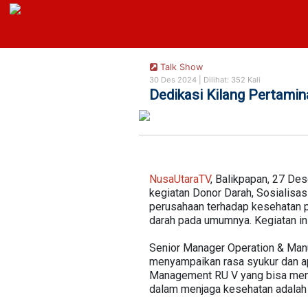
https://nusautaratv.com/
Talk Show
30 Des 2024 |
Dilihat: 352 Kali
Dedikasi Kilang Pertamin
NusaUtaraTV
, Balikpapan, 27 De
kegiatan Donor Darah, Sosialisas
perusahaan terhadap kesehatan p
darah pada umumnya. Kegiatan ini
Senior Manager Operation & Man
menyampaikan rasa syukur dan ap
Management RU V yang bisa meny
dalam menjaga kesehatan adalah b