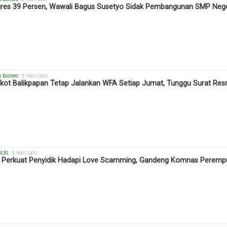
res 39 Persen, Wawali Bagus Susetyo Sidak Pembangunan SMP Neger
h Borneo
, 3 Hari Lalu
ot Balikpapan Tetap Jalankan WFA Setiap Jumat, Tunggu Surat Res
OLRI
, 3 Hari Lalu
i Perkuat Penyidik Hadapi Love Scamming, Gandeng Komnas Perempu