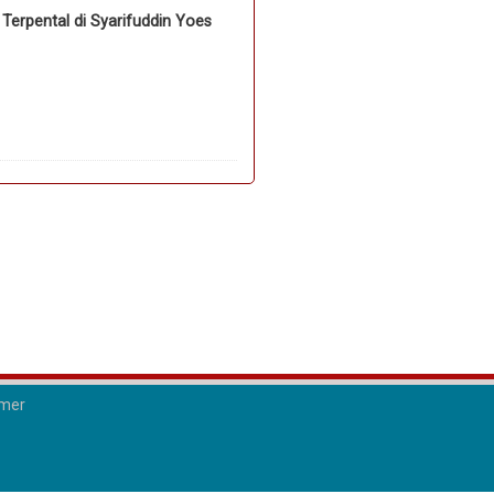
erpental di Syarifuddin Yoes
imer