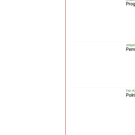
Prog
Jelaja
Pemk
TNI-P
Polr