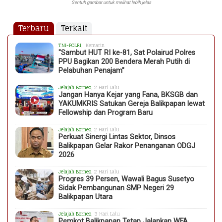
Sentuh gambar untuk melihat lebih jelas
Terbaru
Terkait
TNI-POLRI
, Kemarin
"Sambut HUT RI ke-81, Sat Polairud Polres
PPU Bagikan 200 Bendera Merah Putih di
Pelabuhan Penajam"
Jelajah Borneo
, 2 Hari Lalu
Jangan Hanya Kejar yang Fana, BKSGB dan
YAKUMKRIS Satukan Gereja Balikpapan lewat
Fellowship dan Program Baru
Jelajah Borneo
, 2 Hari Lalu
Perkuat Sinergi Lintas Sektor, Dinsos
Balikpapan Gelar Rakor Penanganan ODGJ
2026
Jelajah Borneo
, 2 Hari Lalu
Progres 39 Persen, Wawali Bagus Susetyo
Sidak Pembangunan SMP Negeri 29
Balikpapan Utara
Jelajah Borneo
, 3 Hari Lalu
Pemkot Balikpapan Tetap Jalankan WFA