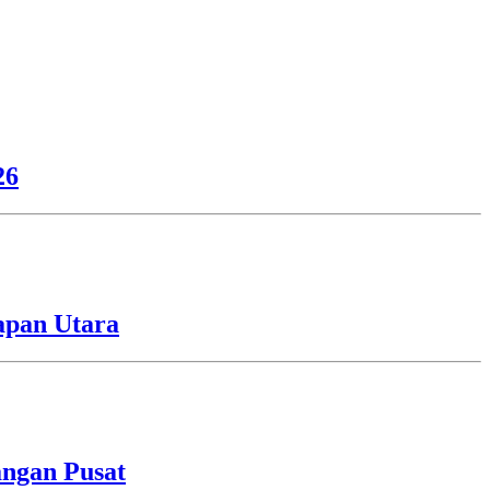
26
apan Utara
angan Pusat