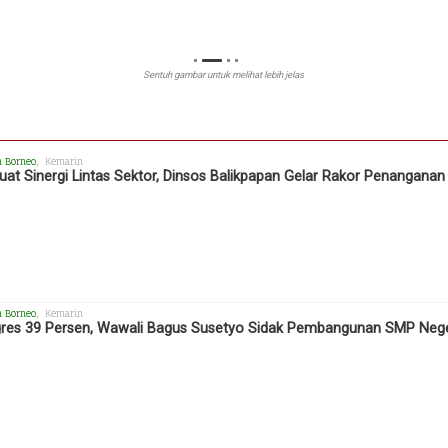
Sentuh gambar untuk melihat lebih jelas
h Borneo
, Kemarin
uat Sinergi Lintas Sektor, Dinsos Balikpapan Gelar Rakor Penangana
h Borneo
, Kemarin
res 39 Persen, Wawali Bagus Susetyo Sidak Pembangunan SMP Neger