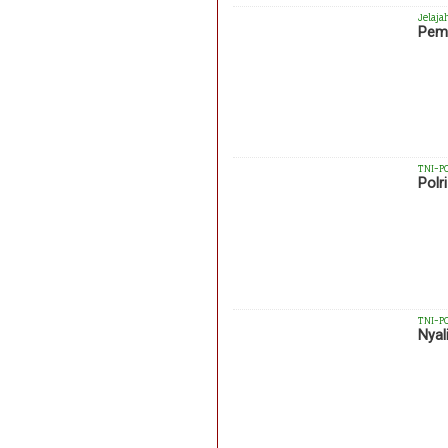
Jelaja
Pemk
TNI-P
Polr
TNI-P
Nyal