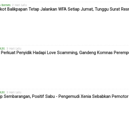
h Borneo
, 2 Hari Lalu
ot Balikpapan Tetap Jalankan WFA Setiap Jumat, Tunggu Surat Res
OLRI
, 3 Hari Lalu
i Perkuat Penyidik Hadapi Love Scamming, Gandeng Komnas Perempu
OLRI
, 3 Hari Lalu
ip Sembarangan, Positif Sabu - Pengemudi Xenia Sebabkan Pemotor T