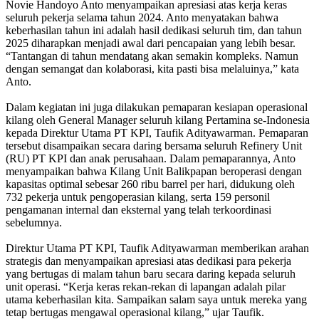
Novie Handoyo Anto menyampaikan apresiasi atas kerja keras
seluruh pekerja selama tahun 2024. Anto menyatakan bahwa
keberhasilan tahun ini adalah hasil dedikasi seluruh tim, dan tahun
2025 diharapkan menjadi awal dari pencapaian yang lebih besar.
“Tantangan di tahun mendatang akan semakin kompleks. Namun
dengan semangat dan kolaborasi, kita pasti bisa melaluinya,” kata
Anto.
Dalam kegiatan ini juga dilakukan pemaparan kesiapan operasional
kilang oleh General Manager seluruh kilang Pertamina se-Indonesia
kepada Direktur Utama PT KPI, Taufik Adityawarman. Pemaparan
tersebut disampaikan secara daring bersama seluruh Refinery Unit
(RU) PT KPI dan anak perusahaan. Dalam pemaparannya, Anto
menyampaikan bahwa Kilang Unit Balikpapan beroperasi dengan
kapasitas optimal sebesar 260 ribu barrel per hari, didukung oleh
732 pekerja untuk pengoperasian kilang, serta 159 personil
pengamanan internal dan eksternal yang telah terkoordinasi
sebelumnya.
Direktur Utama PT KPI, Taufik Adityawarman memberikan arahan
strategis dan menyampaikan apresiasi atas dedikasi para pekerja
yang bertugas di malam tahun baru secara daring kepada seluruh
unit operasi. “Kerja keras rekan-rekan di lapangan adalah pilar
utama keberhasilan kita. Sampaikan salam saya untuk mereka yang
tetap bertugas mengawal operasional kilang,” ujar Taufik.