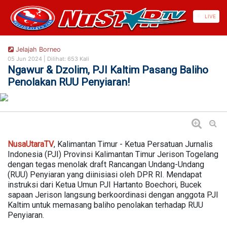
https://nusautaratv.com/
LIVE
Jelajah Borneo
05 Jun 2024 |
Dilihat: 653 Kali
Ngawur & Dzolim, PJI Kaltim Pasang Baliho
Penolakan RUU Penyiaran!
NusaUtaraTV
, Kalimantan Timur - Ketua Persatuan Jurnalis
Indonesia (PJI) Provinsi Kalimantan Timur Jerison Togelang
dengan tegas menolak draft Rancangan Undang-Undang
(RUU) Penyiaran yang diinisiasi oleh DPR RI. Mendapat
instruksi dari Ketua Umun PJI Hartanto Boechori, Bucek
sapaan Jerison langsung berkoordinasi dengan anggota PJI
Kaltim untuk memasang baliho penolakan terhadap RUU
Penyiaran.