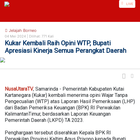
https://nusautaratv.com/
LIVE
Jelajah Borneo
04 Mei 2024 |
Dilihat: 771 Kali
Kukar Kembali Raih Opini WTP, Bupati
Apresiasi Kinerja Semua Perangkat Daerah
NusaUtaraTV
, Samarinda - Pemerintah Kabupaten Kutai
Kartanegara (Kukar) kembali menerima opini Wajar Tanpa
Pengecualian (WTP) atas Laporan Hasil Pemeriksaan (LHP)
dari Badan Pemeriksa Keuangan (BPK) RI Perwakilan
KalimantanTimur, berdasarkan Laporan Keuangan
Pemerintah Daerah (LKPD) TA 2023.
Penghargaan tersebut diserahkan Kepala BPK RI
Perwakilan Provinsi Kaltim Agus Priyono kepada Bupati