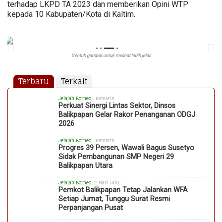
terhadap LKPD TA 2023 dan memberikan Opini WTP
kepada 10 Kabupaten/Kota di Kaltim.
Sentuh gambar untuk melihat lebih jelas
Terbaru
Terkait
Jelajah Borneo
, Kemarin
Perkuat Sinergi Lintas Sektor, Dinsos
Balikpapan Gelar Rakor Penanganan ODGJ
2026
Jelajah Borneo
, Kemarin
Progres 39 Persen, Wawali Bagus Susetyo
Sidak Pembangunan SMP Negeri 29
Balikpapan Utara
Jelajah Borneo
, 2 Hari Lalu
Pemkot Balikpapan Tetap Jalankan WFA
Setiap Jumat, Tunggu Surat Resmi
Perpanjangan Pusat