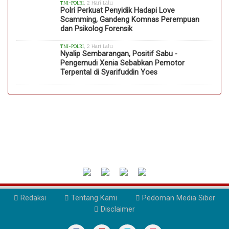
TNI-POLRI
, 2 Hari Lalu
Polri Perkuat Penyidik Hadapi Love
Scamming, Gandeng Komnas Perempuan
dan Psikolog Forensik
TNI-POLRI
, 2 Hari Lalu
Nyalip Sembarangan, Positif Sabu -
Pengemudi Xenia Sebabkan Pemotor
Terpental di Syarifuddin Yoes
Redaksi
Tentang Kami
Pedoman Media Siber
Disclaimer