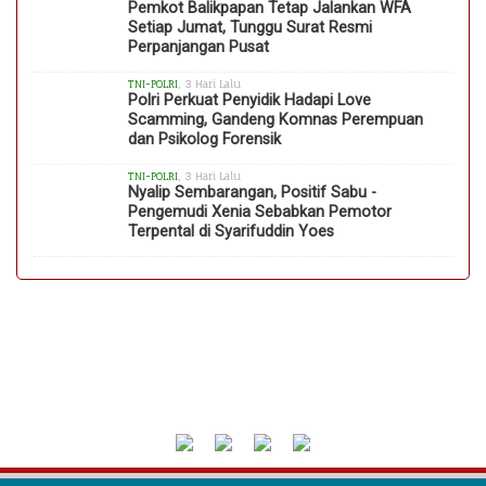
Pemkot Balikpapan Tetap Jalankan WFA
Setiap Jumat, Tunggu Surat Resmi
Perpanjangan Pusat
TNI-POLRI
, 3 Hari Lalu
Polri Perkuat Penyidik Hadapi Love
Scamming, Gandeng Komnas Perempuan
dan Psikolog Forensik
TNI-POLRI
, 3 Hari Lalu
Nyalip Sembarangan, Positif Sabu -
Pengemudi Xenia Sebabkan Pemotor
Terpental di Syarifuddin Yoes