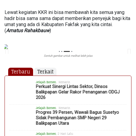
Lewat kegiatan KKR ini bisa membawah kita semua yang
hadir bisa sama sama dapat memberikan penyejuk bagi kita
umat yang ada di Kabupaten Fakfak yang kita cintai.
(
Amatus
Rahakbauw
)
Sentuh gambar untuk melihat lebih jelas
Terbaru
Terkait
Jelajah Borneo
, Kemarin
Perkuat Sinergi Lintas Sektor, Dinsos
Balikpapan Gelar Rakor Penanganan ODGJ
2026
Jelajah Borneo
, Kemarin
Progres 39 Persen, Wawali Bagus Susetyo
Sidak Pembangunan SMP Negeri 29
Balikpapan Utara
Jelajah Borneo
, 2 Hari Lalu