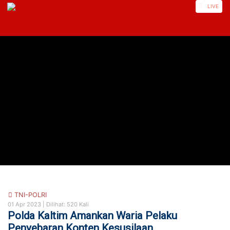
https://nusautaratv.com/
LIVE
TNI-POLRI
01 Apr 2023 |
Dilihat: 520 Kali
Polda Kaltim Amankan Waria Pelaku
Penyebaran Konten Kesusilaan