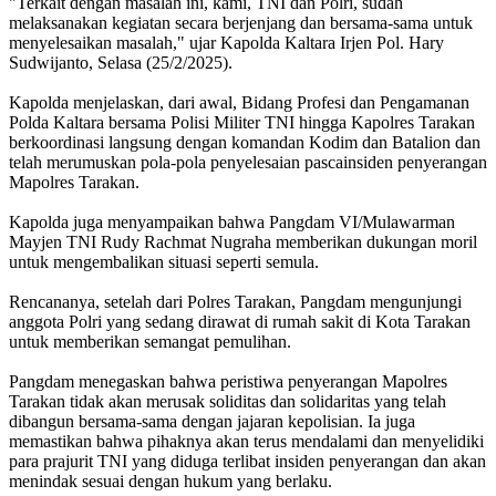
"Terkait dengan masalah ini, kami, TNI dan Polri, sudah
melaksanakan kegiatan secara berjenjang dan bersama-sama untuk
menyelesaikan masalah," ujar Kapolda Kaltara Irjen Pol. Hary
Sudwijanto, Selasa (25/2/2025).
Kapolda menjelaskan, dari awal, Bidang Profesi dan Pengamanan
Polda Kaltara bersama Polisi Militer TNI hingga Kapolres Tarakan
berkoordinasi langsung dengan komandan Kodim dan Batalion dan
telah merumuskan pola-pola penyelesaian pascainsiden penyerangan
Mapolres Tarakan.
Kapolda juga menyampaikan bahwa Pangdam VI/Mulawarman
Mayjen TNI Rudy Rachmat Nugraha memberikan dukungan moril
untuk mengembalikan situasi seperti semula.
Rencananya, setelah dari Polres Tarakan, Pangdam mengunjungi
anggota Polri yang sedang dirawat di rumah sakit di Kota Tarakan
untuk memberikan semangat pemulihan.
Pangdam menegaskan bahwa peristiwa penyerangan Mapolres
Tarakan tidak akan merusak soliditas dan solidaritas yang telah
dibangun bersama-sama dengan jajaran kepolisian. Ia juga
memastikan bahwa pihaknya akan terus mendalami dan menyelidiki
para prajurit TNI yang diduga terlibat insiden penyerangan dan akan
menindak sesuai dengan hukum yang berlaku.