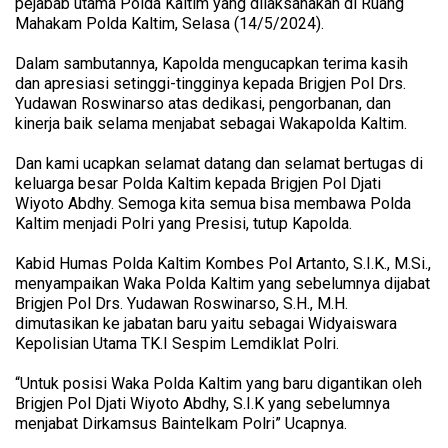
pejabab utama Polda Kaltim yang dilaksanakan di Ruang
Mahakam Polda Kaltim, Selasa (14/5/2024).
Dalam sambutannya, Kapolda mengucapkan terima kasih
dan apresiasi setinggi-tingginya kepada Brigjen Pol Drs.
Yudawan Roswinarso atas dedikasi, pengorbanan, dan
kinerja baik selama menjabat sebagai Wakapolda Kaltim.
Dan kami ucapkan selamat datang dan selamat bertugas di
keluarga besar Polda Kaltim kepada Brigjen Pol Djati
Wiyoto Abdhy. Semoga kita semua bisa membawa Polda
Kaltim menjadi Polri yang Presisi, tutup Kapolda.
Kabid Humas Polda Kaltim Kombes Pol Artanto, S.I.K., M.Si.,
menyampaikan Waka Polda Kaltim yang sebelumnya dijabat
Brigjen Pol Drs. Yudawan Roswinarso, S.H., M.H.
dimutasikan ke jabatan baru yaitu sebagai Widyaiswara
Kepolisian Utama TK.I Sespim Lemdiklat Polri.
“Untuk posisi Waka Polda Kaltim yang baru digantikan oleh
Brigjen Pol Djati Wiyoto Abdhy, S.I.K yang sebelumnya
menjabat Dirkamsus Baintelkam Polri” Ucapnya.