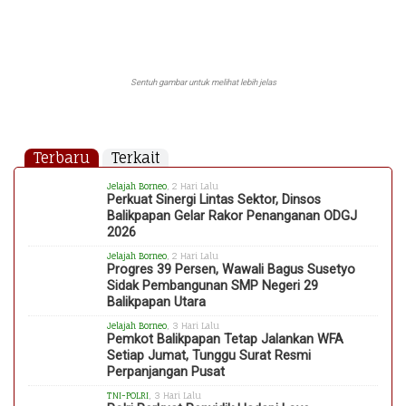
Sentuh gambar untuk melihat lebih jelas
Terbaru
Terkait
Jelajah Borneo
, 2 Hari Lalu
Perkuat Sinergi Lintas Sektor, Dinsos
Balikpapan Gelar Rakor Penanganan ODGJ
2026
Jelajah Borneo
, 2 Hari Lalu
Progres 39 Persen, Wawali Bagus Susetyo
Sidak Pembangunan SMP Negeri 29
Balikpapan Utara
Jelajah Borneo
, 3 Hari Lalu
Pemkot Balikpapan Tetap Jalankan WFA
Setiap Jumat, Tunggu Surat Resmi
Perpanjangan Pusat
TNI-POLRI
, 3 Hari Lalu