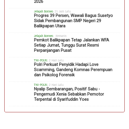
2026
Jelajah Borneo
, 21 Jam Lalu
Progres 39 Persen, Wawali Bagus Susetyo
Sidak Pembangunan SMP Negeri 29
Balikpapan Utara
Jelajah Borneo
, Kemarin
Pemkot Balikpapan Tetap Jalankan WFA
Setiap Jumat, Tunggu Surat Resmi
Perpanjangan Pusat
TNI-POLRI
, 2 Hari Lalu
Polri Perkuat Penyidik Hadapi Love
Scamming, Gandeng Komnas Perempuan
dan Psikolog Forensik
TNI-POLRI
, 2 Hari Lalu
Nyalip Sembarangan, Positif Sabu -
Pengemudi Xenia Sebabkan Pemotor
Terpental di Syarifuddin Yoes