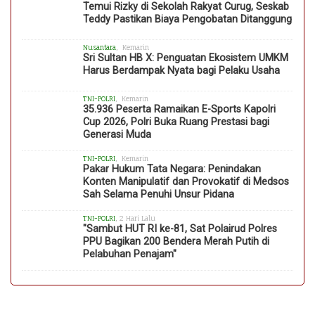
Temui Rizky di Sekolah Rakyat Curug, Seskab
Teddy Pastikan Biaya Pengobatan Ditanggung
Nusantara
, Kemarin
Sri Sultan HB X: Penguatan Ekosistem UMKM
Harus Berdampak Nyata bagi Pelaku Usaha
TNI-POLRI
, Kemarin
35.936 Peserta Ramaikan E-Sports Kapolri
Cup 2026, Polri Buka Ruang Prestasi bagi
Generasi Muda
TNI-POLRI
, Kemarin
Pakar Hukum Tata Negara: Penindakan
Konten Manipulatif dan Provokatif di Medsos
Sah Selama Penuhi Unsur Pidana
TNI-POLRI
, 2 Hari Lalu
"Sambut HUT RI ke-81, Sat Polairud Polres
PPU Bagikan 200 Bendera Merah Putih di
Pelabuhan Penajam"