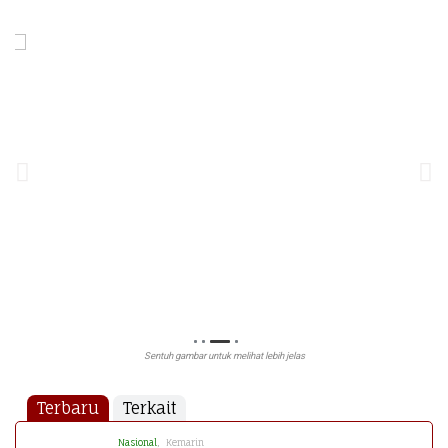
Sentuh gambar untuk melihat lebih jelas
Terbaru
Terkait
Nasional
, Kemarin