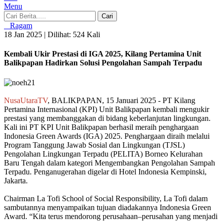
Menu
Cari
Ragam
18 Jan 2025 |
Dilihat: 524 Kali
Kembali Ukir Prestasi di IGA 2025, Kilang Pertamina Unit
Balikpapan Hadirkan Solusi Pengolahan Sampah Terpadu
NusaUtaraTV
, BALIKPAPAN, 15 Januari 2025 - PT Kilang
Pertamina Internasional (KPI) Unit Balikpapan kembali mengukir
prestasi yang membanggakan di bidang keberlanjutan lingkungan.
Kali ini PT KPI Unit Balikpapan berhasil meraih penghargaan
Indonesia Green Awards (IGA) 2025. Penghargaan diraih melalui
Program Tanggung Jawab Sosial dan Lingkungan (TJSL)
Pengolahan Lingkungan Terpadu (PELITA) Borneo Kelurahan
Baru Tengah dalam kategori Mengembangkan Pengolahan Sampah
Terpadu. Penganugerahan digelar di Hotel Indonesia Kempinski,
Jakarta.
Chairman La Tofi School of Social Responsibility, La Tofi dalam
sambutannya menyampaikan tujuan diadakannya Indonesia Green
Award. “Kita terus mendorong perusahaan–perusahan yang menjadi