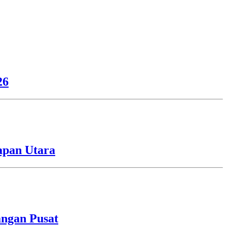
26
apan Utara
angan Pusat