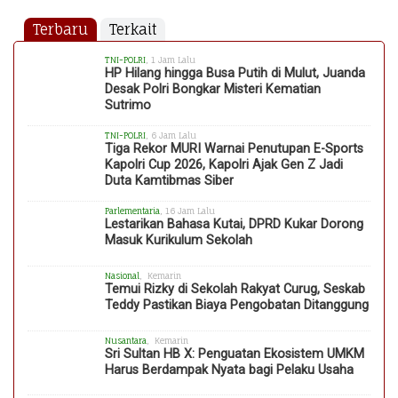
Terbaru
Terkait
TNI-POLRI
, 1 Jam Lalu
HP Hilang hingga Busa Putih di Mulut, Juanda
Desak Polri Bongkar Misteri Kematian
Sutrimo
TNI-POLRI
, 6 Jam Lalu
Tiga Rekor MURI Warnai Penutupan E-Sports
Kapolri Cup 2026, Kapolri Ajak Gen Z Jadi
Duta Kamtibmas Siber
Parlementaria
, 16 Jam Lalu
Lestarikan Bahasa Kutai, DPRD Kukar Dorong
Masuk Kurikulum Sekolah
Nasional
, Kemarin
Temui Rizky di Sekolah Rakyat Curug, Seskab
Teddy Pastikan Biaya Pengobatan Ditanggung
Nusantara
, Kemarin
Sri Sultan HB X: Penguatan Ekosistem UMKM
Harus Berdampak Nyata bagi Pelaku Usaha