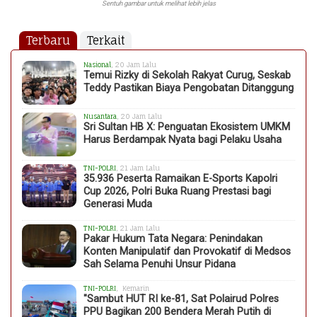
Sentuh gambar untuk melihat lebih jelas
Terbaru
Terkait
Nasional
, 20 Jam Lalu
Temui Rizky di Sekolah Rakyat Curug, Seskab
Teddy Pastikan Biaya Pengobatan Ditanggung
Nusantara
, 20 Jam Lalu
Sri Sultan HB X: Penguatan Ekosistem UMKM
Harus Berdampak Nyata bagi Pelaku Usaha
TNI-POLRI
, 21 Jam Lalu
35.936 Peserta Ramaikan E-Sports Kapolri
Cup 2026, Polri Buka Ruang Prestasi bagi
Generasi Muda
TNI-POLRI
, 21 Jam Lalu
Pakar Hukum Tata Negara: Penindakan
Konten Manipulatif dan Provokatif di Medsos
Sah Selama Penuhi Unsur Pidana
TNI-POLRI
, Kemarin
"Sambut HUT RI ke-81, Sat Polairud Polres
PPU Bagikan 200 Bendera Merah Putih di