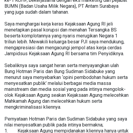
ke-1 KUHP, bekerjasama dengan eks marketing dan pejabat
BUMN (Badan Usaha Milik Negara), PT Antam Surabaya
yang juga sudah dalam tahanan.
Saya menghargai kerja keras Kejaksaan Agung RI jeli
menetapkan pasal korupsi dan menahan Tersangka BS
beserta komplotannya yang nyaris merugikan Negara 1
triliun lebih. Mewakili keluarga besar PJI saya mendukung,
mengapresiasi dan mengacungi jempol atas kerja cerdas
Jampidsus Kejaksaan Agung RI bersama tim Penyidiknya.
Sebaliknya saya sangat heran serta menyayangkan ulah
Bung Hotman Paris dan Bung Sudiman Sidabuke yang
menurut saya menyebarkan ‘opini pembodohan hukum serta
menyesatkan publik’ melalui berbagai media massa
mainstream dan media sosial yang pada intinya mengolok-
olok Kejaksaan Agung seakan Kejaksaan Agung melecehkan
Mahkamah Agung dan melecehkan hukum serta
mengkriminalisasi kliennya.
Pernyataan Hotman Paris dan Sudiman Sidabuke yang saya
nilai menyesatkan publik pada intinya bermakna;
1. Kejaksaan Agung mempidanakan kliennya hanya untuk