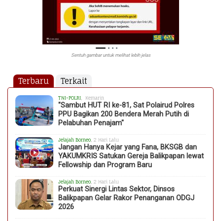
Sentuh gambar untuk melihat lebih jelas
Terbaru
Terkait
TNI-POLRI
, Kemarin
"Sambut HUT RI ke-81, Sat Polairud Polres
PPU Bagikan 200 Bendera Merah Putih di
Pelabuhan Penajam"
Jelajah Borneo
, 2 Hari Lalu
Jangan Hanya Kejar yang Fana, BKSGB dan
YAKUMKRIS Satukan Gereja Balikpapan lewat
Fellowship dan Program Baru
Jelajah Borneo
, 2 Hari Lalu
Perkuat Sinergi Lintas Sektor, Dinsos
Balikpapan Gelar Rakor Penanganan ODGJ
2026