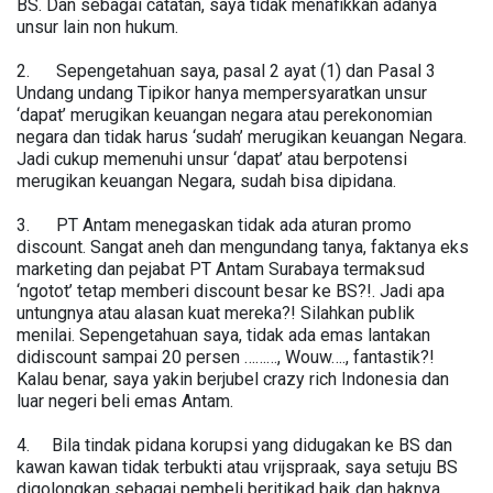
BS. Dan sebagai catatan, saya tidak menafikkan adanya
unsur lain non hukum.
2. Sepengetahuan saya, pasal 2 ayat (1) dan Pasal 3
Undang undang Tipikor hanya mempersyaratkan unsur
‘dapat’ merugikan keuangan negara atau perekonomian
negara dan tidak harus ‘sudah’ merugikan keuangan Negara.
Jadi cukup memenuhi unsur ‘dapat’ atau berpotensi
merugikan keuangan Negara, sudah bisa dipidana.
3. PT Antam menegaskan tidak ada aturan promo
discount. Sangat aneh dan mengundang tanya, faktanya eks
marketing dan pejabat PT Antam Surabaya termaksud
‘ngotot’ tetap memberi discount besar ke BS?!. Jadi apa
untungnya atau alasan kuat mereka?! Silahkan publik
menilai. Sepengetahuan saya, tidak ada emas lantakan
didiscount sampai 20 persen ………, Wouw…., fantastik?!
Kalau benar, saya yakin berjubel crazy rich Indonesia dan
luar negeri beli emas Antam.
4. Bila tindak pidana korupsi yang didugakan ke BS dan
kawan kawan tidak terbukti atau vrijspraak, saya setuju BS
digolongkan sebagai pembeli beritikad baik dan haknya