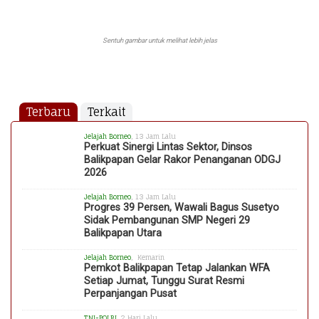
Sentuh gambar untuk melihat lebih jelas
Terbaru
Terkait
Jelajah Borneo
, 13 Jam Lalu
Perkuat Sinergi Lintas Sektor, Dinsos
Balikpapan Gelar Rakor Penanganan ODGJ
2026
Jelajah Borneo
, 13 Jam Lalu
Progres 39 Persen, Wawali Bagus Susetyo
Sidak Pembangunan SMP Negeri 29
Balikpapan Utara
Jelajah Borneo
, Kemarin
Pemkot Balikpapan Tetap Jalankan WFA
Setiap Jumat, Tunggu Surat Resmi
Perpanjangan Pusat
TNI-POLRI
, 2 Hari Lalu