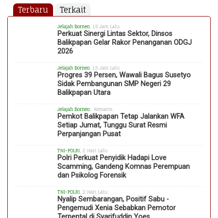
Terbaru
Terkait
Jelajah Borneo
, 15 Jam Lalu
Perkuat Sinergi Lintas Sektor, Dinsos
Balikpapan Gelar Rakor Penanganan ODGJ
2026
Jelajah Borneo
, 15 Jam Lalu
Progres 39 Persen, Wawali Bagus Susetyo
Sidak Pembangunan SMP Negeri 29
Balikpapan Utara
Jelajah Borneo
, Kemarin
Pemkot Balikpapan Tetap Jalankan WFA
Setiap Jumat, Tunggu Surat Resmi
Perpanjangan Pusat
TNI-POLRI
, 2 Hari Lalu
Polri Perkuat Penyidik Hadapi Love
Scamming, Gandeng Komnas Perempuan
dan Psikolog Forensik
TNI-POLRI
, 2 Hari Lalu
Nyalip Sembarangan, Positif Sabu -
Pengemudi Xenia Sebabkan Pemotor
Terpental di Syarifuddin Yoes