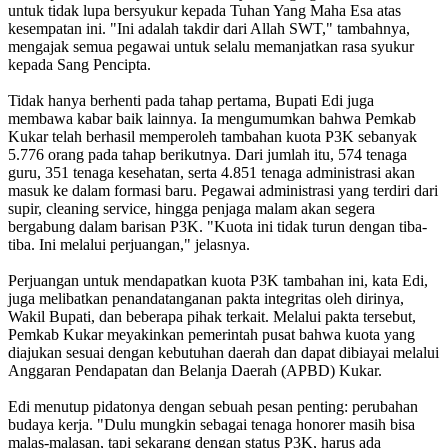
untuk tidak lupa bersyukur kepada Tuhan Yang Maha Esa atas
kesempatan ini. "Ini adalah takdir dari Allah SWT," tambahnya,
mengajak semua pegawai untuk selalu memanjatkan rasa syukur
kepada Sang Pencipta.
Tidak hanya berhenti pada tahap pertama, Bupati Edi juga
membawa kabar baik lainnya. Ia mengumumkan bahwa Pemkab
Kukar telah berhasil memperoleh tambahan kuota P3K sebanyak
5.776 orang pada tahap berikutnya. Dari jumlah itu, 574 tenaga
guru, 351 tenaga kesehatan, serta 4.851 tenaga administrasi akan
masuk ke dalam formasi baru. Pegawai administrasi yang terdiri dari
supir, cleaning service, hingga penjaga malam akan segera
bergabung dalam barisan P3K. "Kuota ini tidak turun dengan tiba-
tiba. Ini melalui perjuangan," jelasnya.
Perjuangan untuk mendapatkan kuota P3K tambahan ini, kata Edi,
juga melibatkan penandatanganan pakta integritas oleh dirinya,
Wakil Bupati, dan beberapa pihak terkait. Melalui pakta tersebut,
Pemkab Kukar meyakinkan pemerintah pusat bahwa kuota yang
diajukan sesuai dengan kebutuhan daerah dan dapat dibiayai melalui
Anggaran Pendapatan dan Belanja Daerah (APBD) Kukar.
Edi menutup pidatonya dengan sebuah pesan penting: perubahan
budaya kerja. "Dulu mungkin sebagai tenaga honorer masih bisa
malas-malasan, tapi sekarang dengan status P3K, harus ada