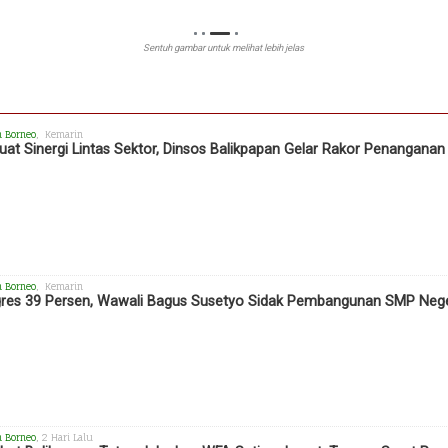
Sentuh gambar untuk melihat lebih jelas
h Borneo
, Kemarin
uat Sinergi Lintas Sektor, Dinsos Balikpapan Gelar Rakor Penangana
h Borneo
, Kemarin
res 39 Persen, Wawali Bagus Susetyo Sidak Pembangunan SMP Neger
h Borneo
, 2 Hari Lalu