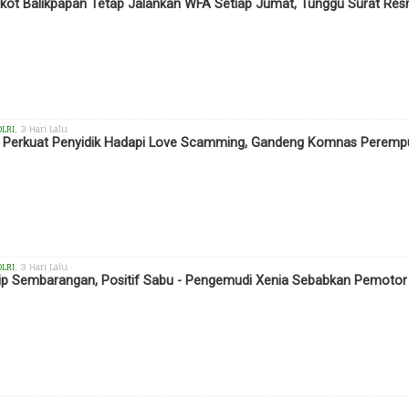
ot Balikpapan Tetap Jalankan WFA Setiap Jumat, Tunggu Surat Res
OLRI
, 3 Hari Lalu
i Perkuat Penyidik Hadapi Love Scamming, Gandeng Komnas Perempu
OLRI
, 3 Hari Lalu
ip Sembarangan, Positif Sabu - Pengemudi Xenia Sebabkan Pemotor T