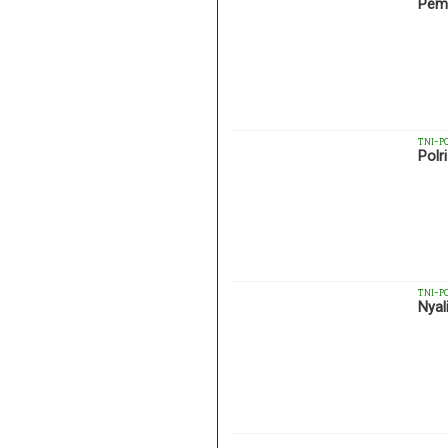
Pemk
TNI-P
Polr
TNI-P
Nyal