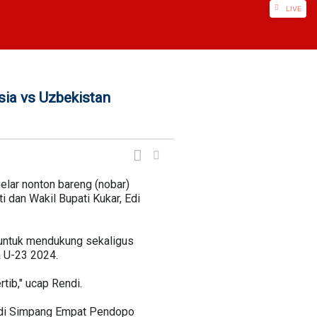
LIVE
ia vs Uzbekistan
elar nonton bareng (nobar)
 dan Wakil Bupati Kukar, Edi
k untuk mendukung sekaligus
 U-23 2024.
tib," ucap Rendi.
ya di Simpang Empat Pendopo