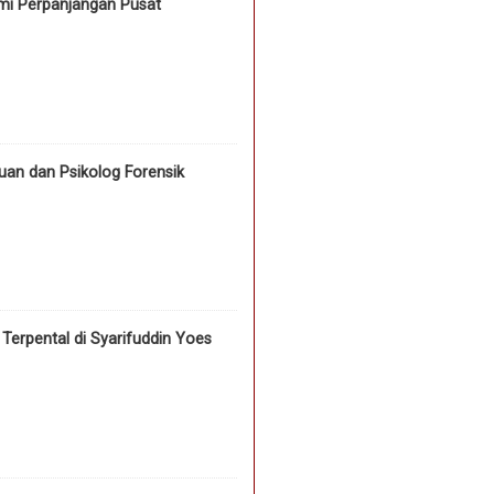
mi Perpanjangan Pusat
an dan Psikolog Forensik
erpental di Syarifuddin Yoes