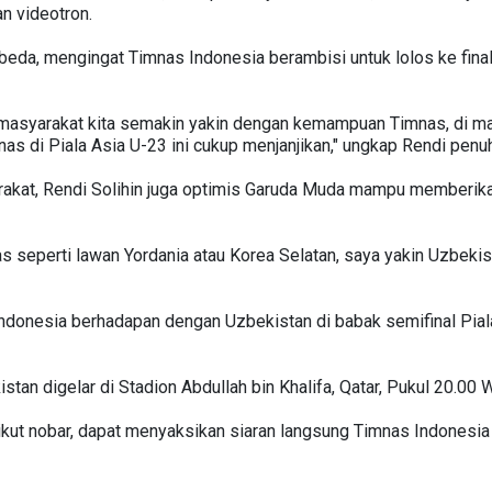
n videotron.
beda, mengingat Timnas Indonesia berambisi untuk lolos ke final
asyarakat kita semakin yakin dengan kemampuan Timnas, di man
nas di Piala Asia U-23 ini cukup menjanjikan," ungkap Rendi penu
akat, Rendi Solihin juga optimis Garuda Muda mampu memberika
as seperti lawan Yordania atau Korea Selatan, saya yakin Uzbekist
ndonesia berhadapan dengan Uzbekistan di babak semifinal Pial
tan digelar di Stadion Abdullah bin Khalifa, Qatar, Pukul 20.00 
ikut nobar, dapat menyaksikan siaran langsung Timnas Indonesia