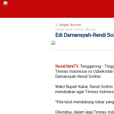
https://nusautaratv.com/
Jelajah Borneo
29 Apr 2024 |
Dilihat: 780 Kali
Edi Damansyah-Rendi Sol
NusaUtaraTV
, Tenggarong - Ting
Timnas Indonesia vs Uzbekistan d
Damansyah-Rendi Solihin.
Wakil Bupati Kukar, Rendi Solihi
mendoakan agar Timnas Indonesi
"Kita turut mendukung nobar yang
Diketahui, dalam laga Timnas Ind