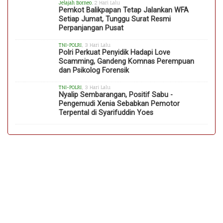
Jelajah Borneo
, 2 Hari Lalu
Pemkot Balikpapan Tetap Jalankan WFA
Setiap Jumat, Tunggu Surat Resmi
Perpanjangan Pusat
TNI-POLRI
, 3 Hari Lalu
Polri Perkuat Penyidik Hadapi Love
Scamming, Gandeng Komnas Perempuan
dan Psikolog Forensik
TNI-POLRI
, 3 Hari Lalu
Nyalip Sembarangan, Positif Sabu -
Pengemudi Xenia Sebabkan Pemotor
Terpental di Syarifuddin Yoes