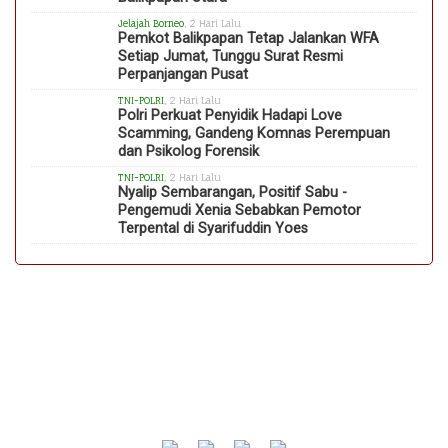
Jelajah Borneo
, 2 Hari Lalu
Pemkot Balikpapan Tetap Jalankan WFA
Setiap Jumat, Tunggu Surat Resmi
Perpanjangan Pusat
TNI-POLRI
, 2 Hari Lalu
Polri Perkuat Penyidik Hadapi Love
Scamming, Gandeng Komnas Perempuan
dan Psikolog Forensik
TNI-POLRI
, 2 Hari Lalu
Nyalip Sembarangan, Positif Sabu -
Pengemudi Xenia Sebabkan Pemotor
Terpental di Syarifuddin Yoes