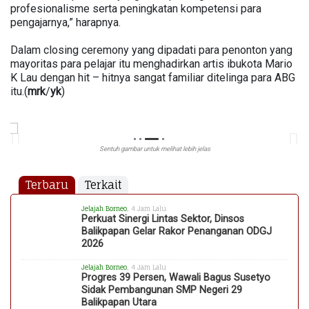
profesionalisme serta peningkatan kompetensi para
pengajarnya,” harapnya.
Dalam closing ceremony yang dipadati para penonton yang
mayoritas para pelajar itu menghadirkan artis ibukota Mario
K Lau dengan hit – hitnya sangat familiar ditelinga para ABG
itu.(
mrk
/
yk
)
Sentuh gambar untuk melihat lebih jelas
Terbaru
Terkait
Jelajah Borneo
, 4 Jam Lalu
Perkuat Sinergi Lintas Sektor, Dinsos
Balikpapan Gelar Rakor Penanganan ODGJ
2026
Jelajah Borneo
, 4 Jam Lalu
Progres 39 Persen, Wawali Bagus Susetyo
Sidak Pembangunan SMP Negeri 29
Balikpapan Utara