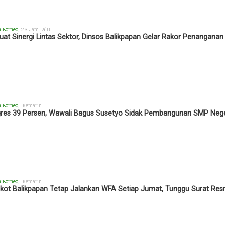
h Borneo
, 23 Jam Lalu
uat Sinergi Lintas Sektor, Dinsos Balikpapan Gelar Rakor Penangana
h Borneo
, Kemarin
res 39 Persen, Wawali Bagus Susetyo Sidak Pembangunan SMP Neger
h Borneo
, Kemarin
ot Balikpapan Tetap Jalankan WFA Setiap Jumat, Tunggu Surat Res