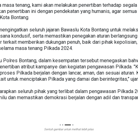
a masa tenang, kami akan melakukan penertiban terhadap segala
kan penertiban ini dengan pendekatan yang humanis, agar semu
 Kota Bontang.
a mengingatkan seluruh jajaran Bawaslu Kota Bontang untuk mela
sana kondusif, serta memastikan penegakan aturan berlangsung d
r terkait memberikan dukungan penuh, baik dari pihak kepolisian
selama masa tenang Pilkada 2024.
u Polres Bontang, dalam kesempatan tersebut menegaskan bahw
nertiban atribut kampanye dan kegiatan pengawasan Pilkada. 
ses Pilkada berjalan dengan lancar, aman, dan sesuai aturan. K
it untuk menciptakan Pilkada yang damai dan berintegritas," uja
iharapkan seluruh pihak yang terlibat dalam pengawasan Pilkada
milu dan memastikan demokrasi berjalan dengan adil dan transpar
Sentuh gambar untuk melihat lebih jelas