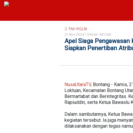
https://nusautaratv.com/
TNI-POLRI
21 Nov 2024 |
Dilihat: 481 Kali
Apel Siaga Pengawasan K
Siapkan Penertiban Atri
NusaUtaraTV
, Bontang - Kamis, 2
Loktuan, Kecamatan Bontang Utar
Bermartabat dan Berintegritas. K
Rapiuddin, serta Ketua Bawaslu Ko
Dalam sambutannya, Ketua Bawas
kegiatan tersebut. Ia juga meny
dilaksanakan dengan tegas namun