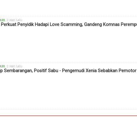
OLRI
, 2 Hari Lalu
i Perkuat Penyidik Hadapi Love Scamming, Gandeng Komnas Perempu
OLRI
, 2 Hari Lalu
ip Sembarangan, Positif Sabu - Pengemudi Xenia Sebabkan Pemotor T